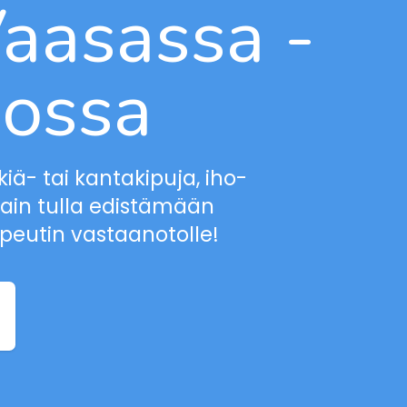
Vaasassa -
nossa
iä- tai kantakipuja, iho-
vain tulla edistämään
rapeutin vastaanotolle!