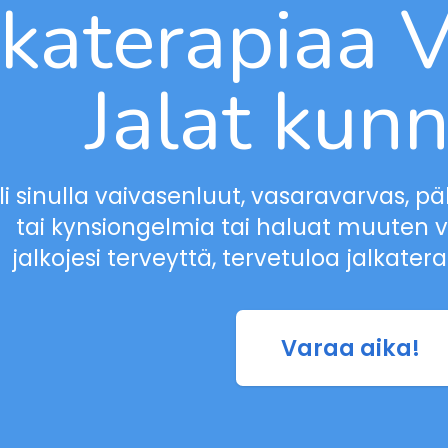
lkaterapiaa 
Jalat kun
li sinulla vaivasenluut, vasaravarvas, päk
tai kynsiongelmia tai haluat muuten 
jalkojesi terveyttä, tervetuloa jalkate
Varaa aika!